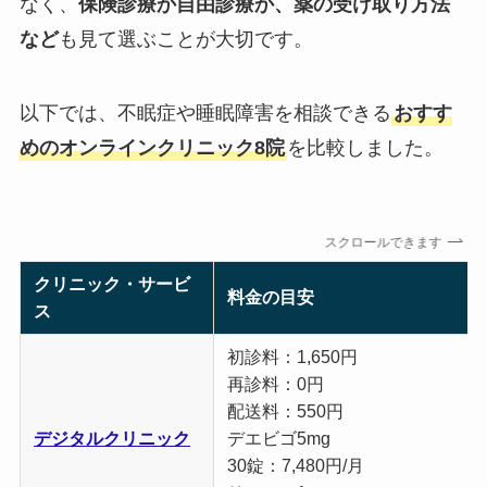
なく、
保険診療か自由診療か、薬の受け取り方法
など
も見て選ぶことが大切です。
以下では、不眠症や睡眠障害を相談できる
おすす
めのオンラインクリニック8院
を比較しました。
スクロールできます
クリニック・サービ
料金の目安
ス
初診料：1,650円
再診料：0円
配送料：550円
デジタルクリニック
デエビゴ5mg
30錠：7,480円/月