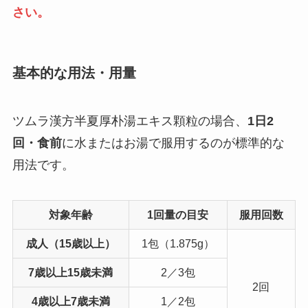
さい。
基本的な用法・用量
ツムラ漢方半夏厚朴湯エキス顆粒の場合、
1日2
回・食前
に水またはお湯で服用するのが標準的な
用法です。
対象年齢
1回量の目安
服用回数
成人（15歳以上）
1包（1.875g）
7歳以上15歳未満
2／3包
2回
4歳以上7歳未満
1／2包