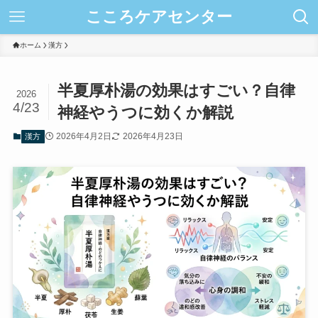
こころケアセンター
ホーム
漢方
半夏厚朴湯の効果はすごい？自律
2026
4/23
神経やうつに効くか解説
2026年4月2日
2026年4月23日
漢方